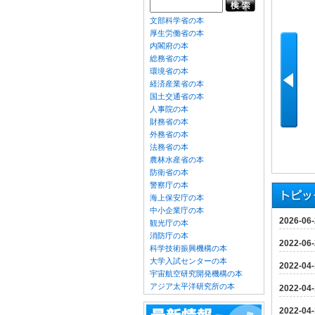
文部科学省の本
厚生労働省の本
内閣府の本
総務省の本
環境省の本
経済産業省の本
国土交通省の本
人事院の本
財務省の本
外務省の本
法務省の本
農林水産省の本
防衛省の本
警察庁の本
海上保安庁の本
中小企業庁の本
2026-06
観光庁の本
消防庁の本
2022-06
科学技術振興機構の本
大学入試センターの本
2022-04
宇宙航空研究開発機構の本
アジア太平洋研究所の本
2022-04
2022-04