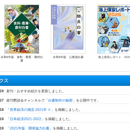
令和8年版 食料・農業・農村白
令和8年版 公務員白書
海上保安レポート 202
書
-29
新刊・おすすめ紹介を更新しました。
-27
政刊懇談会チャンネルで「
白書制作の秘密
」を公開中です。
-18
「
世界経済の潮流 2021年 Ⅱ
」を掲載しました。
-18
「
日本経済2021-2022
」を掲載しました。
-18
「
2021年版 開発協力白書
」を掲載しました。