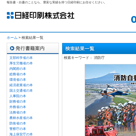
報告書・白書のことなら、豊富な実績を持つ日経印刷にお任せください。
ホーム
> 検索結果一覧
検索キーワード： 消防庁
文部科学省の本
厚生労働省の本
内閣府の本
総務省の本
環境省の本
経済産業省の本
国土交通省の本
人事院の本
財務省の本
外務省の本
法務省の本
農林水産省の本
防衛省の本
警察庁の本
海上保安庁の本