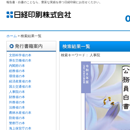
報告書・白書のことなら、豊富な実績を持つ日経印刷にお任せください。
ホーム
> 検索結果一覧
検索キーワード： 人事院
文部科学省の本
厚生労働省の本
内閣府の本
総務省の本
環境省の本
経済産業省の本
国土交通省の本
人事院の本
財務省の本
外務省の本
法務省の本
農林水産省の本
防衛省の本
警察庁の本
海上保安庁の本