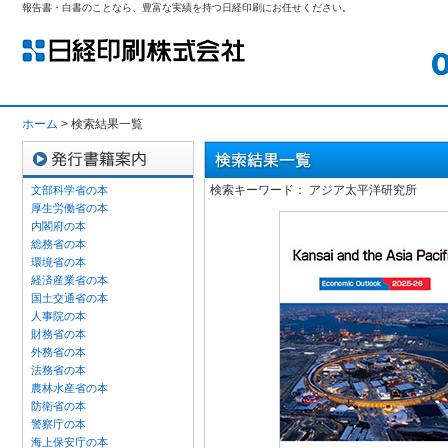
報告書・白書のことなら、豊富な実績を持つ日経印刷にお任せください。
ホーム
> 検索結果一覧
検索キーワード： アジア太平洋研究所
文部科学省の本
厚生労働省の本
内閣府の本
総務省の本
環境省の本
経済産業省の本
国土交通省の本
人事院の本
財務省の本
外務省の本
法務省の本
農林水産省の本
防衛省の本
警察庁の本
海上保安庁の本