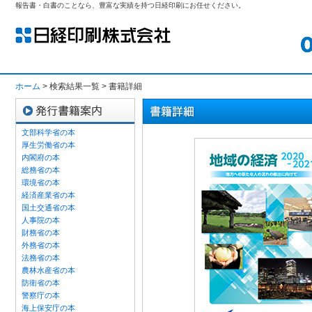
報告書・白書のことなら、豊富な実績を持つ日経印刷にお任せください。
ホーム
> 検索結果一覧 > 書籍詳細
文部科学省の本
厚生労働省の本
内閣府の本
総務省の本
環境省の本
経済産業省の本
国土交通省の本
人事院の本
財務省の本
外務省の本
法務省の本
農林水産省の本
防衛省の本
警察庁の本
海上保安庁の本