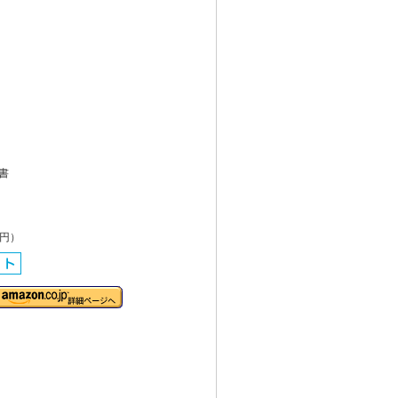
書
0円）