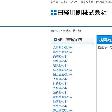
報告書・白書のことなら、豊富な実績を持つ日経印刷
ホーム
> 検索結果一覧
検索キー
文部科学省の本
厚生労働省の本
内閣府の本
総務省の本
環境省の本
経済産業省の本
国土交通省の本
人事院の本
財務省の本
外務省の本
法務省の本
農林水産省の本
防衛省の本
警察庁の本
海上保安庁の本