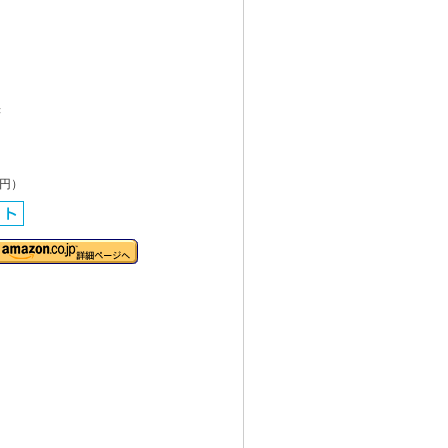
書
0円）