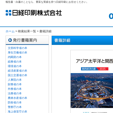
報告書・白書のことなら、豊富な実績を持つ日経印刷にお任せください。
ホーム
> 検索結果一覧 > 書籍詳細
文部科学省の本
厚生労働省の本
内閣府の本
総務省の本
環境省の本
経済産業省の本
国土交通省の本
人事院の本
財務省の本
外務省の本
法務省の本
農林水産省の本
防衛省の本
警察庁の本
海上保安庁の本