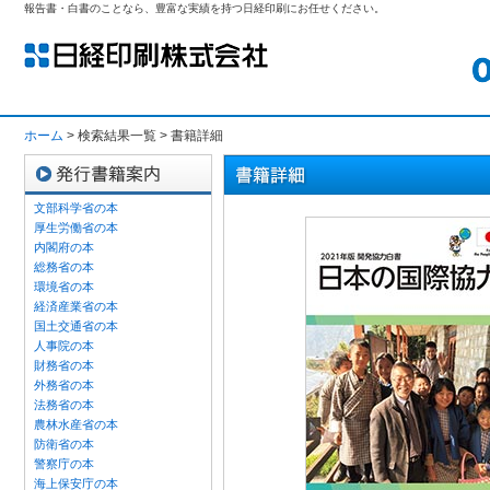
報告書・白書のことなら、豊富な実績を持つ日経印刷にお任せください。
ホーム
> 検索結果一覧 > 書籍詳細
文部科学省の本
厚生労働省の本
内閣府の本
総務省の本
環境省の本
経済産業省の本
国土交通省の本
人事院の本
財務省の本
外務省の本
法務省の本
農林水産省の本
防衛省の本
警察庁の本
海上保安庁の本