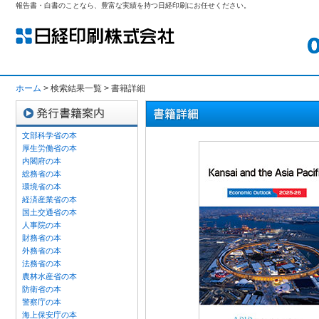
報告書・白書のことなら、豊富な実績を持つ日経印刷にお任せください。
ホーム
> 検索結果一覧 > 書籍詳細
文部科学省の本
厚生労働省の本
内閣府の本
総務省の本
環境省の本
経済産業省の本
国土交通省の本
人事院の本
財務省の本
外務省の本
法務省の本
農林水産省の本
防衛省の本
警察庁の本
海上保安庁の本