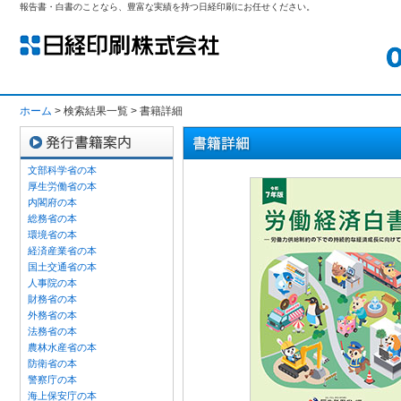
報告書・白書のことなら、豊富な実績を持つ日経印刷にお任せください。
ホーム
> 検索結果一覧 > 書籍詳細
文部科学省の本
厚生労働省の本
内閣府の本
総務省の本
環境省の本
経済産業省の本
国土交通省の本
人事院の本
財務省の本
外務省の本
法務省の本
農林水産省の本
防衛省の本
警察庁の本
海上保安庁の本