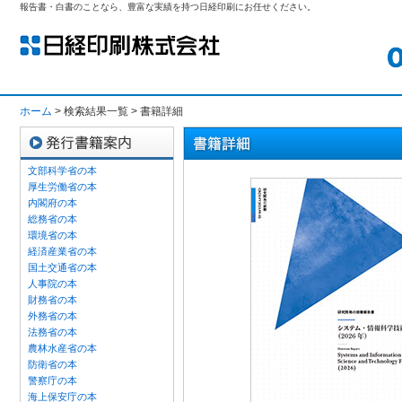
報告書・白書のことなら、豊富な実績を持つ日経印刷にお任せください。
ホーム
> 検索結果一覧 > 書籍詳細
文部科学省の本
厚生労働省の本
内閣府の本
総務省の本
環境省の本
経済産業省の本
国土交通省の本
人事院の本
財務省の本
外務省の本
法務省の本
農林水産省の本
防衛省の本
警察庁の本
海上保安庁の本