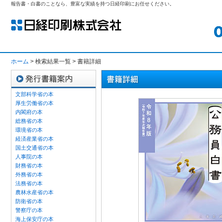
報告書・白書のことなら、豊富な実績を持つ日経印刷にお任せください。
ホーム
> 検索結果一覧 > 書籍詳細
文部科学省の本
厚生労働省の本
内閣府の本
総務省の本
環境省の本
経済産業省の本
国土交通省の本
人事院の本
財務省の本
外務省の本
法務省の本
農林水産省の本
防衛省の本
警察庁の本
海上保安庁の本