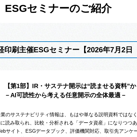
ESGセミナーのご紹介
経印刷主催ESGセミナー【2026年7月2
【第1部】IR・サステナ開示は“読ませる資料”か
－AI可読性から考える任意開示の全体最適－
企業のサステナビリティ情報は、もはや単なる説明資料ではな
AIに読み取られ、比較・分析される「データ資産」になりつつ
Webサイト、ESGデータブック、評価機関対応、取引先アン