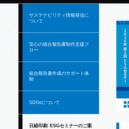
サステナビリティ情報発信に
ついて
安心の統合報告書制作支援フ
ロー
統合報告書作成のサポート体
制
SDGsについて
日経印刷 ESGセミナーのご案