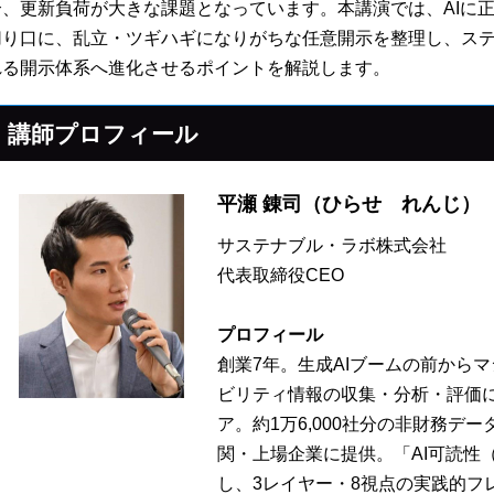
合、更新負荷が大きな課題となっています。本講演では、AIに正
切り口に、乱立・ツギハギになりがちな任意開示を整理し、ス
れる開示体系へ進化させるポイントを解説します。
講師プロフィール
平瀬 錬司
（ひらせ れんじ）
サステナブル・ラボ株式会社
代表取締役CEO
プロフィール
創業7年。生成AIブームの前から
ビリティ情報の収集・分析・評価
ア。約1万6,000社分の非財務デ
関・上場企業に提供。「AI可読性
し、3レイヤー・8視点の実践的フ