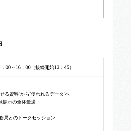
。
内
4：00～16：00（接続開始13：45）
ませる資料”から“使われるデータ”へ
任意開示の全体最適－
事務局とのトークセッション