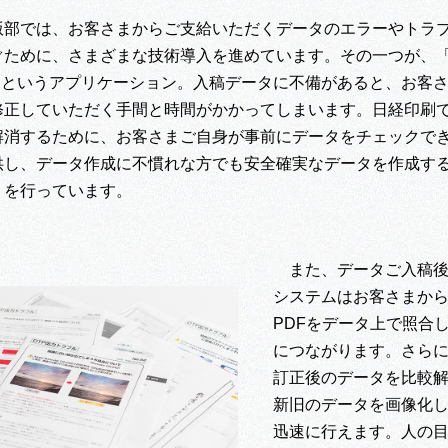
版部では、お客さまからご支給いただくデータのエラーやトラ
ために、さまざまな技術導入を進めています。その一つが、「Co
L」というアプリケーション。入稿データに不備があると、お客
修正していただく手間と時間がかかってしまいます。日経印刷
解消するために、お客さまご自身が事前にデータをチェックで
供し、データ作成に不慣れな方でも安全確実なデータを作成す
トを行っています。
また、データご入稿
システムはお客さまか
PDFをデータ上で照合
につながります。さら
訂正後のデータを比較
新旧のデータを画像化
迅速に行えます。人の