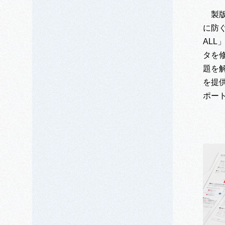
製
に防ぐ
AL
タを
題を
を提
ポー