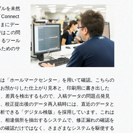
ブルを未然
nnect
さまにデー
ではこの問
きるツール
るためのサ
後は「ホールマークセンター」を用いて確認。こちらの
らお預かりした仕上がり見本と、印刷用に書き出した
し、差異を検出するもので、入稿データの問題点発見
に、校正提出後のデータ再入稿時には、直近のデータと
解析できる「デジタル検版」を採用しています。これは
し、相違個所を抽出するシステムで、修正漏れの確認を
目の確認だけではなく、さまざまなシステムを駆使する