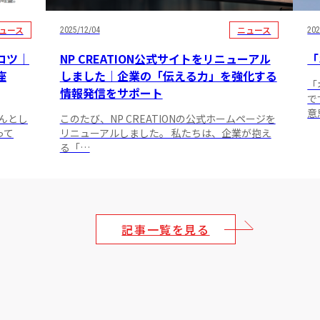
ュース
ニュース
2025/12/04
202
コツ｜
NP CREATION公式サイトをリニューアル
「
座
しました｜企業の「伝える力」を強化する
「
情報発信をサポート
で
意
ゃんとし
このたび、NP CREATIONの公式ホームページを
って
リニューアルしました。 私たちは、企業が抱え
る「…
記事一覧を見る