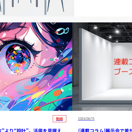
動画
2026/06/15
方”より“設計”。活用を見据え
[連載コラム]展示会で差が