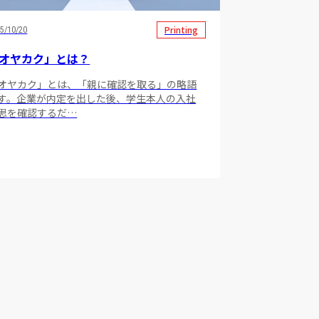
Printing
5/10/20
オヤカク」とは？
オヤカク」とは、「親に確認を取る」の略語
す。企業が内定を出した後、学生本人の入社
思を確認するだ…