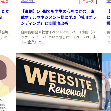
ン配信
ニュース
2026/03/17
202
、ただ
【事例】1小間でも学生の心をつかむ。東
【
日
武ホテルマネジメント様に学ぶ「採用ブラ
に
ンディング」と空間演出術
模
「会場
合同説明会や就活イベントにおいて、1小間（パ
展
し、あ
ッケージブース）という限られたスペースは、多
コ
くの企業にと…
で