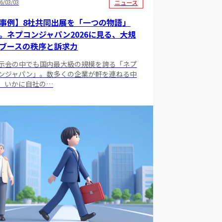
ニュース
6/03/03
事例】8社共同出展を「一つの物語」
。ネプコンジャパン2026に見る、大規
ブースの秩序と訴求力
示会の中でも国内最大級の規模を誇る「ネプ
ンジャパン」。数多くの企業が軒を連ねる中
、いかに自社の…