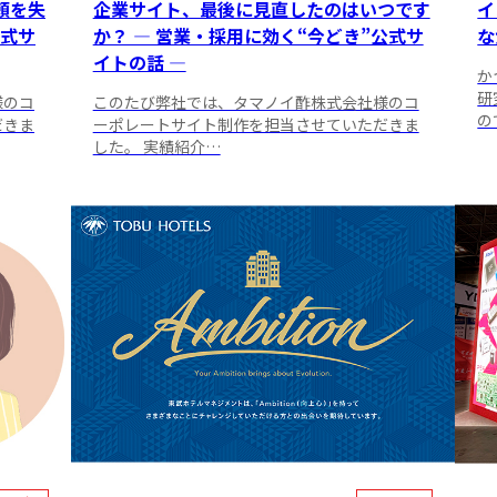
頼を失
企業サイト、最後に見直したのはいつです
イ
公式サ
か？ ― 営業・採用に効く“今どき”公式サ
な
イトの話 ―
か
研
様のコ
このたび弊社では、タマノイ酢株式会社様のコ
の
だきま
ーポレートサイト制作を担当させていただきま
した。 実績紹介…