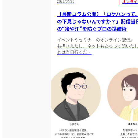
オンライ
2026/04/20
【最新コラム公開】「ロケハンって
の下見じゃないんですか？」配信当
の“冷や汗”を防ぐプロの準備術
イベントやセミナーのオンライン配信。 
も押さえたし、ネットもあるって聞いた
とは当日行くだ…