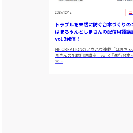
ニ
2025/12/12
トラブルを未然に防ぐ台本づくりの
はまちゃんとしまさんの配信用語講
vol.3発信！
NP CREATIONのノウハウ連載「はまち
まさんの配信用語講座」vol.3『進行台本
大…