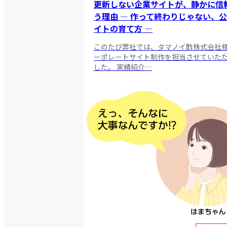
更新しない企業サイトが、静かに信
う理由 ― 作って終わりじゃない、
イトの育て方 ―
このたび弊社では、タマノイ酢株式会社
ーポレートサイト制作を担当させていた
した。 実績紹介…