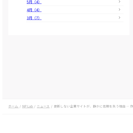
5月（4）
4月（4）
3月（7）
ホーム
NP Lab
ニュース
更新しない企業サイトが、静かに信頼を失う理由 ― 