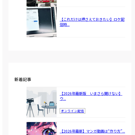
【これだけは押さえておきたい】ロケ配
信時...
新着記事
【2026年最新版 いまさら聞けない】
ウ...
オンライン配信
【2026年最新】マンガ動画は“作り方”...