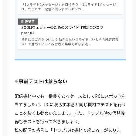
「1スライド1メッセージ」を目指そう 「1スライド1メッセージ」
は、ウェビナー配信に限らずプレゼン作...
関連記事
ZOOMウェビナーのためのスライド作成3つのコツ
part.04
資料にうごきをつけよう 動きのないスライド（いわゆる紙芝居形
式）で進めていくと視聴者の集中力が必ず途...
事前テストは怠らない
配信機材中でも一番良くあるケースとしてPCにスポットを
当てましたが、PCに限らず本番と同じ機材でテストを行う
ことを強くお勧めいたします。また、トラブル時の代替機
器もテストを行っておきましょう。
私の配信の格言に「トラブルは機材で起こる」がありま