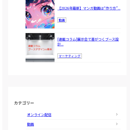
【2026年最新】マンガ動画は“作り方”...
動画
[連載コラム]展示会で差がつくブース設
計...
マーケティング
カテゴリー
オンライン配信
動画