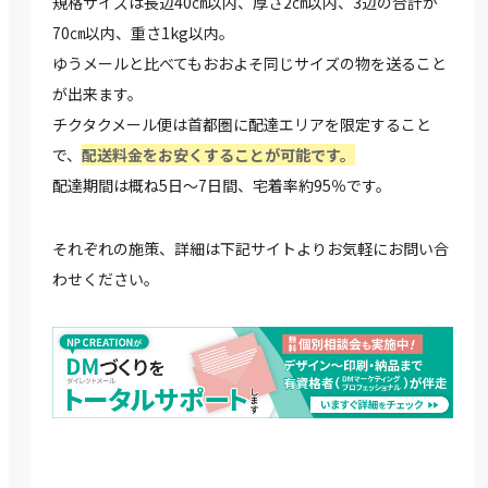
規格サイズは⻑辺40㎝以内、厚さ2㎝以内、3辺の合計が
70㎝以内、重さ1kg以内。
ゆうメールと比べてもおおよそ同じサイズの物を送ること
が出来ます。
チクタクメール便は⾸都圏に配達エリアを限定すること
で、
配送料⾦をお安くすることが可能です。
配達期間は概ね5⽇〜7⽇間、宅着率約95％です。
それぞれの施策、詳細は下記サイトよりお気軽にお問い合
わせください。