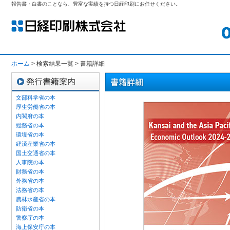
報告書・白書のことなら、豊富な実績を持つ日経印刷にお任せください。
ホーム
> 検索結果一覧 > 書籍詳細
文部科学省の本
厚生労働省の本
内閣府の本
総務省の本
環境省の本
経済産業省の本
国土交通省の本
人事院の本
財務省の本
外務省の本
法務省の本
農林水産省の本
防衛省の本
警察庁の本
海上保安庁の本