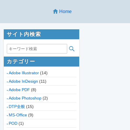
Home
サイト内検索

カテゴリー
Adobe Illustrator
(14)
Adobe InDesign
(11)
Adobe PDF
(8)
Adobe Photoshop
(2)
DTP全般
(15)
MS-Office
(9)
POD
(1)