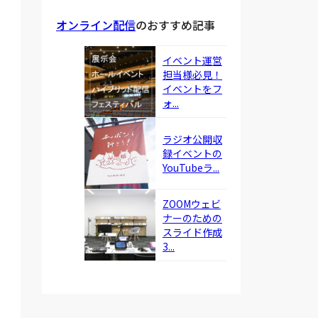
オンライン配信
のおすすめ記事
イベント運営
担当様必見！
イベントをフ
ォ...
ラジオ公開収
録イベントの
YouTubeラ...
ZOOMウェビ
ナーのための
スライド作成
3...