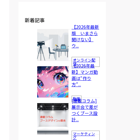
新着記事
【2026年最新
版 いまさら
聞けない】
ウ...
オンライン配
信
【2026年最
新】マンガ動
画は“作り
方”...
動画
[連載コラム]
展示会で差が
つくブース設
計...
マーケティン
グ