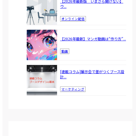
【2026年最新版 いまさら聞けない】
ウ...
オンライン配信
【2026年最新】マンガ動画は“作り方”...
動画
[連載コラム]展示会で差がつくブース設
計...
マーケティング