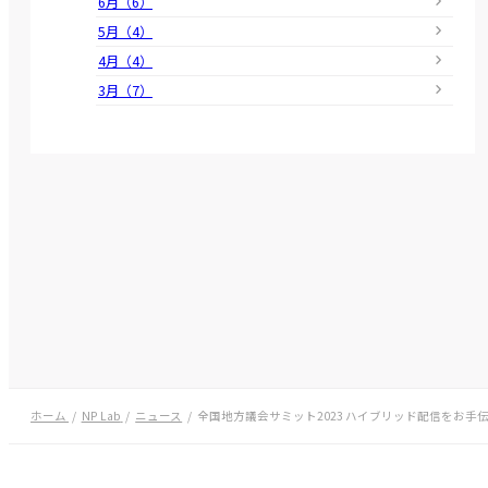
6月（6）
5月（4）
4月（4）
3月（7）
ホーム
NP Lab
ニュース
全国地方議会サミット2023 ハイブリッド配信をお手