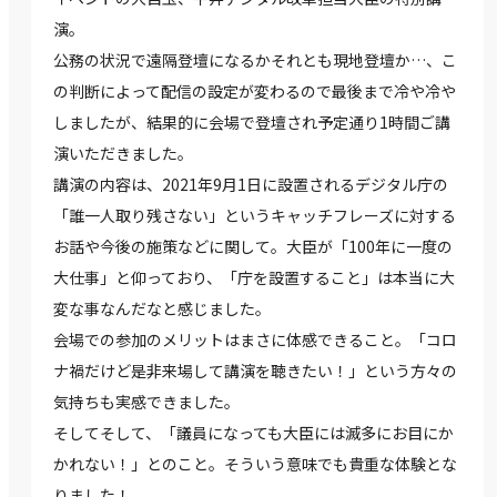
演。
公務の状況で遠隔登壇になるかそれとも現地登壇か…、こ
の判断によって配信の設定が変わるので最後まで冷や冷や
しましたが、結果的に会場で登壇され予定通り1時間ご講
演いただきました。
講演の内容は、2021年9月1日に設置されるデジタル庁の
「誰一人取り残さない」というキャッチフレーズに対する
お話や今後の施策などに関して。大臣が「100年に一度の
大仕事」と仰っており、「庁を設置すること」は本当に大
変な事なんだなと感じました。
会場での参加のメリットはまさに体感できること。「コロ
ナ禍だけど是非来場して講演を聴きたい！」という方々の
気持ちも実感できました。
そしてそして、「議員になっても大臣には滅多にお目にか
かれない！」とのこと。そういう意味でも貴重な体験とな
りました！