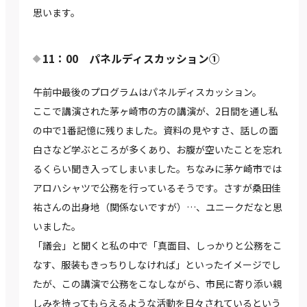
思います。
11：00 パネルディスカッション①
午前中最後のプログラムはパネルディスカッション。
ここで講演された茅ヶ崎市の方の講演が、2日間を通し私
の中で1番記憶に残りました。資料の見やすさ、話しの面
白さなど学ぶところが多くあり、お腹が空いたことを忘れ
るくらい聞き入ってしまいました。ちなみに茅ケ崎市では
アロハシャツで公務を行っているそうです。さすが桑田佳
祐さんの出身地（関係ないですが）…、ユニークだなと思
いました。
「議会」と聞くと私の中で「真面目、しっかりと公務をこ
なす、服装もきっちりしなければ」といったイメージでし
たが、この講演で公務をこなしながら、市民に寄り添い親
しみを持ってもらえるような活動を日々されているという