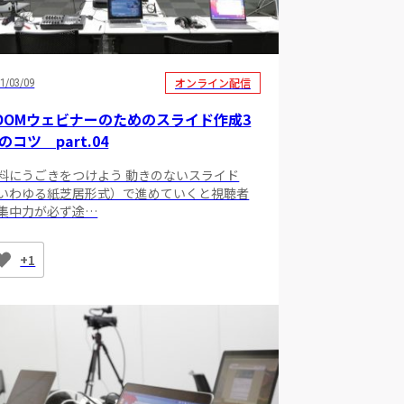
オンライン配信
1/03/09
OOMウェビナーのためのスライド作成3
のコツ part.04
料にうごきをつけよう 動きのないスライド
いわゆる紙芝居形式）で進めていくと視聴者
集中力が必ず途…
+1