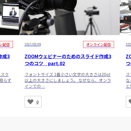
ン配信
オンライン配信
2021/03/09
202
作成3
ZOOMウェビナーのためのスライド作成3
Z
つのコツ part.02
つ
1スラ
フォントサイズ 1番小さい文字の大きさは20pt
ス
限らず
以上の大きさにしましょう。 なぜなら、オンラ
な
インでの…
と
0