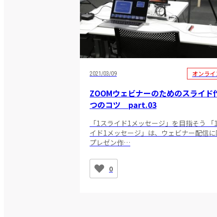
オンライ
2021/03/09
ZOOMウェビナーのためのスライド
つのコツ part.03
「1スライド1メッセージ」を目指そう 「
イド1メッセージ」は、ウェビナー配信に
プレゼン作…
0