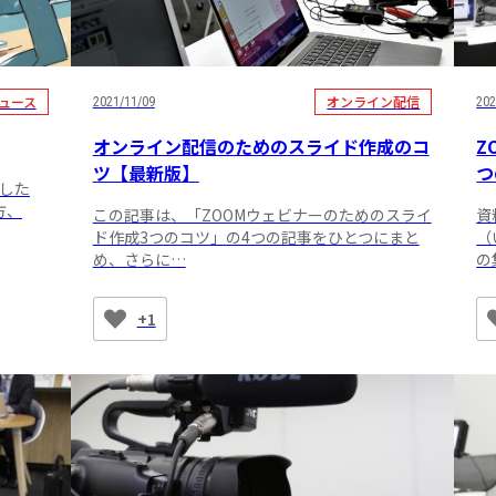
ュース
オンライン配信
2021/11/09
202
オンライン配信のためのスライド作成のコ
Z
ツ【最新版】
つ
ました
方、
この記事は、「ZOOMウェビナーのためのスライ
資
ド作成3つのコツ」の4つの記事をひとつにまと
（
め、さらに…
の
+1