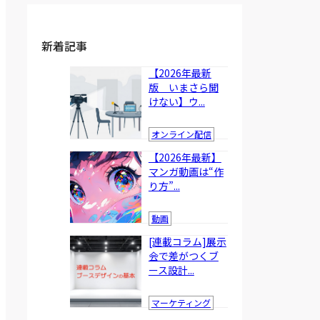
新着記事
【2026年最新
版 いまさら聞
けない】ウ...
オンライン配信
【2026年最新】
マンガ動画は“作
り方”...
動画
[連載コラム]展示
会で差がつくブ
ース設計...
マーケティング