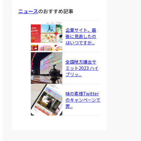
ニュース
のおすすめ記事
企業サイト、最
後に見直したの
はいつですか...
全国地方議会サ
ミット2023 ハイ
ブリッ...
味の素様Twitter
のキャンペーンで
弊...