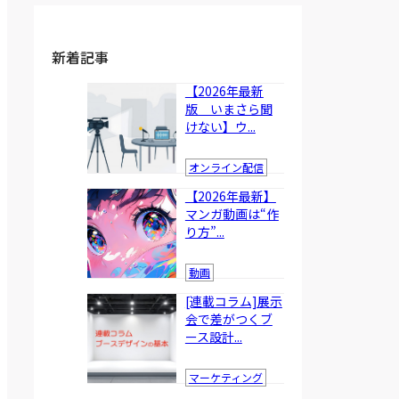
新着記事
【2026年最新
版 いまさら聞
けない】ウ...
オンライン配信
【2026年最新】
マンガ動画は“作
り方”...
動画
[連載コラム]展示
会で差がつくブ
ース設計...
マーケティング