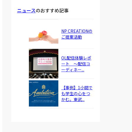
ニュース
のおすすめ記事
NP CREATIONの
ご提案活動
OL配信体験レポ
ート ～配信コ
ーディネー...
【事例】1小間で
も学生の心をつ
かむ。東武...