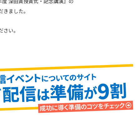
2年度 深田賞授賞式・記念講演』の
だきました。
ださい。