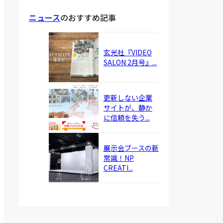
ニュース
のおすすめ記事
玄光社『VIDEO
SALON 2月号』...
更新しない企業
サイトが、静か
に信頼を失う...
展示会ブースの新
常識！NP
CREATI...