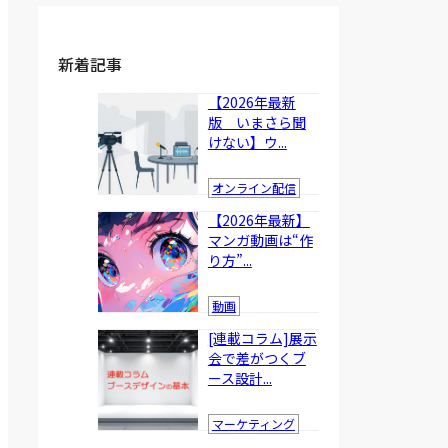
新着記事
【2026年最新
版 いまさら聞
けない】ウ...
オンライン配信
【2026年最新】
マンガ動画は“作
り方”...
動画
[連載コラム]展示
会で差がつくブ
ース設計...
マーケティング