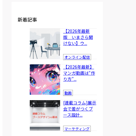
新着記事
【2026年最新
版 いまさら聞
けない】ウ...
オンライン配信
【2026年最新】
マンガ動画は“作
り方”...
動画
[連載コラム]展示
会で差がつくブ
ース設計...
マーケティング