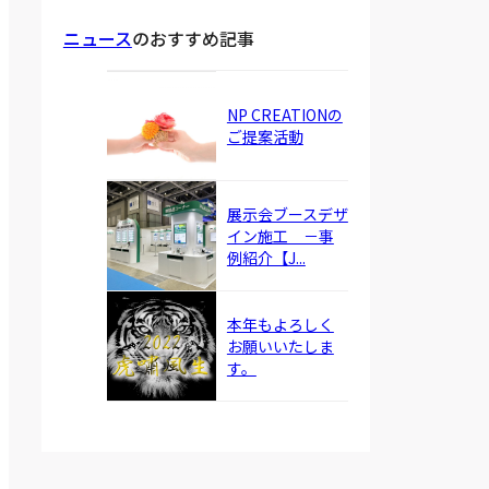
ニュース
のおすすめ記事
NP CREATIONの
ご提案活動
展示会ブースデザ
イン施工 －事
例紹介【J...
本年もよろしく
お願いいたしま
す。