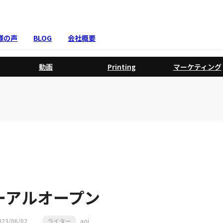
様の声
BLOG
会社概要
動画
Printing
マーケティング
ューアルオープン
023/06/02
ライター
aoi