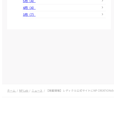
5月（4）
4月（4）
3月（7）
ホーム
NP Lab
ニュース
【掲載情報】レディクル公式サイトにNP CREATI