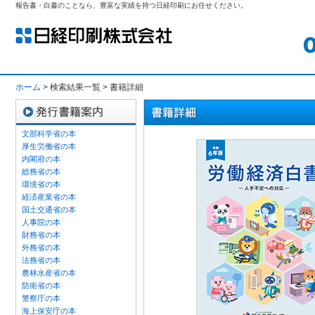
報告書・白書のことなら、豊富な実績を持つ日経印刷にお任せください。
ホーム
> 検索結果一覧 > 書籍詳細
文部科学省の本
厚生労働省の本
内閣府の本
総務省の本
環境省の本
経済産業省の本
国土交通省の本
人事院の本
財務省の本
外務省の本
法務省の本
農林水産省の本
防衛省の本
警察庁の本
海上保安庁の本