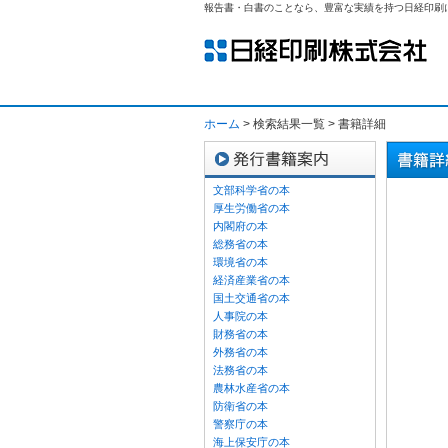
報告書・白書のことなら、豊富な実績を持つ日経印刷
ホーム
> 検索結果一覧 > 書籍詳細
文部科学省の本
厚生労働省の本
内閣府の本
総務省の本
環境省の本
経済産業省の本
国土交通省の本
人事院の本
財務省の本
外務省の本
法務省の本
農林水産省の本
防衛省の本
警察庁の本
海上保安庁の本