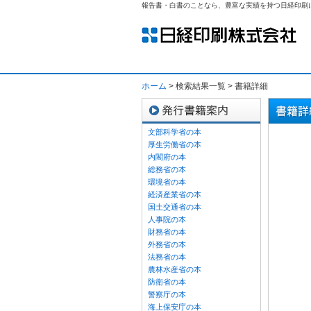
報告書・白書のことなら、豊富な実績を持つ日経印刷
ホーム
> 検索結果一覧 > 書籍詳細
文部科学省の本
厚生労働省の本
内閣府の本
総務省の本
環境省の本
経済産業省の本
国土交通省の本
人事院の本
財務省の本
外務省の本
法務省の本
農林水産省の本
防衛省の本
警察庁の本
海上保安庁の本