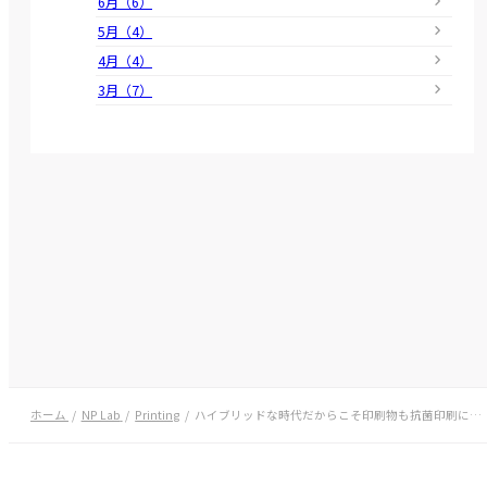
6月（6）
5月（4）
4月（4）
3月（7）
ホーム
NP Lab
Printing
ハイブリッドな時代だからこそ印刷物も抗菌印刷に…