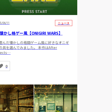
ニュース
5/06/11
懐かし格ゲー風【ONIGIRI WARS】
遊んだ懐かしの格闘ゲーム風に好きなオニギ
の具を選んでみました。 本作はAfter
fects…
0