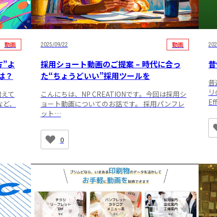
動画
動画
2025/09/22
202
方”よ
採用ショート動画のご提案 – 時代に合っ
昔
は？
た“ちょうどいい”採用ツールを
昔
リ
増えて
こんにちは、NP CREATIONです。今回は採用シ
Ef
など、
ョート動画についてのお話です。 採用パンフレ
ット…
0