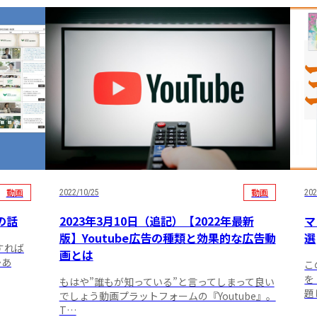
動画
動画
2022/10/25
202
の話
2023年3月10日（追記）【2022年最新
マ
版】Youtube広告の種類と効果的な広告動
選
すれば
画とは
かあ
こ
を
もはや”誰もが知っている”と言ってしまって良い
題
でしょう動画プラットフォームの『Youtube』。
T…