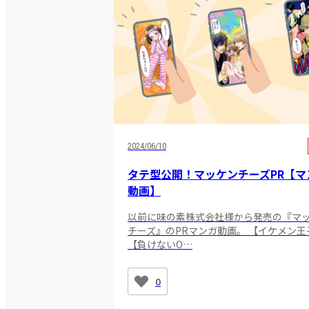
2024/06/10
タテ型公開！マッケンチーズPR【マ
動画】
以前に味の素株式会社様から発売の『マ
チーズ』のPRマンガ動画。 【イケメン王
【負けないO…
0