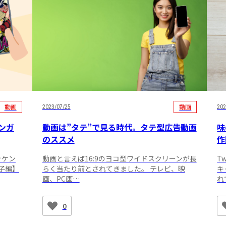
動画
動画
2023/07/25
202
ンガ
動画は”タテ”で見る時代。タテ型広告動画
味
のススメ
作
ッケン
動画と言えば16:9のヨコ型ワイドスクリーンが長
T
子編】
らく当たり前とされてきました。 テレビ、映
キ
画、PC画…
れ
0