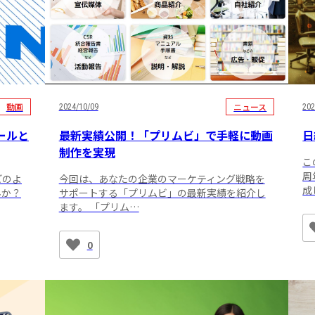
動画
ニュース
2024/10/09
202
ールと
最新実績公開！「プリムビ」で手軽に動画
日
制作を実現
こ
周
どのよ
今回は、あなたの企業のマーケティング戦略を
成
んか？
サポートする「プリムビ」の最新実績を紹介し
ます。 「プリム…
0