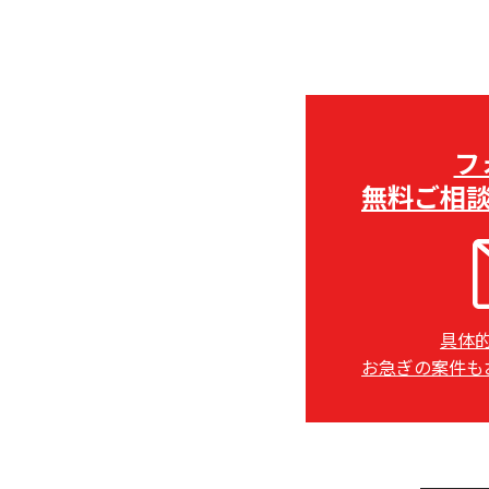
フ
無料ご相
具体
お急ぎの案件も