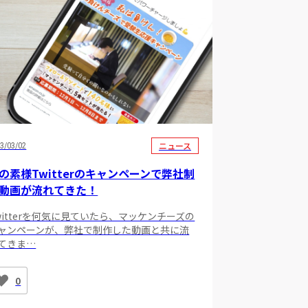
ニュース
3/03/02
の素様Twitterのキャンペーンで弊社制
動画が流れてきた！
witterを何気に見ていたら、マッケンチーズの
ャンペーンが、弊社で制作した動画と共に流
てきま…
0