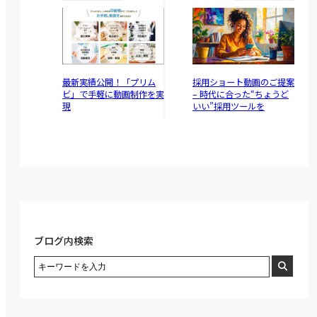
最新実績公開！「プリム
採用ショート動画のご提案
ビ」で手軽に動画制作を実
– 時代に合った“ちょうど
現
いい”採用ツールを
ブログ内検索