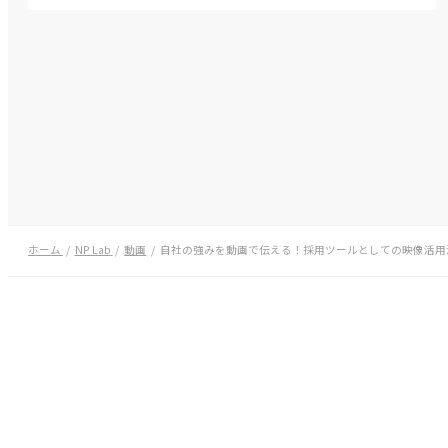
ホーム
NP Lab
動画
自社の強みを動画で伝える！採用ツールとしての映像活用