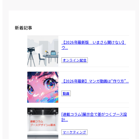
新着記事
【2026年最新版 いまさら聞けない】
ウ...
オンライン配信
【2026年最新】マンガ動画は“作り方”...
動画
[連載コラム]展示会で差がつくブース設
計...
マーケティング