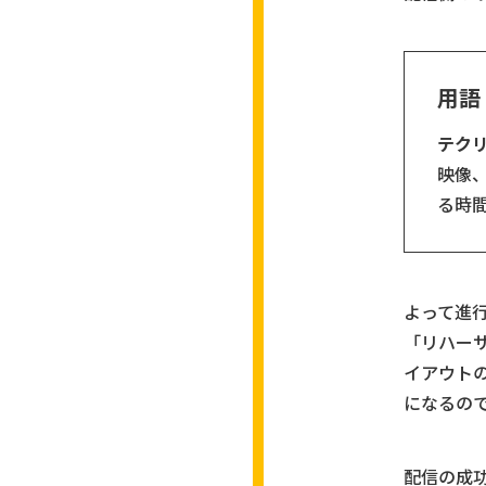
用語
テク
映像
る時
よって進
「リハー
イアウト
になるの
配信の成