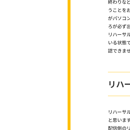
終わりな
うことを
がパソコ
ろが必ず
リハーサ
いる状態
認できま
リハ
リハーサ
と思いま
配信側の