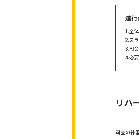
進行
1.
2.
3.司
4.
リハ
司会の練