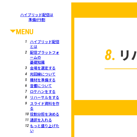
ハイブリッド配信は
準備が9割
MENU
ハイブリッド配信
とは
リ
8.
配信プラットフォ
ームの
基礎知識
会場を選定する
光回線について
機材を準備する
音響について
ロケハンをする
リハーサルをする
スライド資料を作
る
役割分担を決める
通訳を入れる
もっと盛り上げた
い