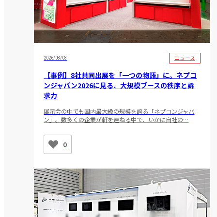
ニュース
2026/03/03
【事例】8社共同出展を「一つの物語」に。ネプコ
ンジャパン2026に見る、大規模ブースの秩序と訴
求力
展示会の中でも国内最大級の規模を誇る「ネプコンジャパ
ン」。数多くの企業が軒を連ねる中で、いかに自社の…
0