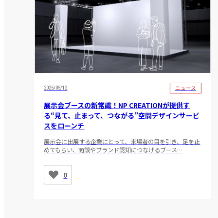
ニュース
2025/05/12
展示会ブースの新常識！NP CREATIONが提供す
る“見て、止まって、つながる”空間デザインサービ
スをローンチ
展示会に出展する企業にとって、来場者の目を引き、足を止
めてもらい、商談やブランド認知につなげるブース…
0