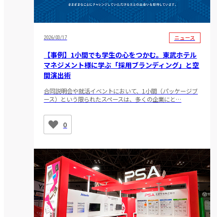
ニュース
2026/03/17
【事例】1小間でも学生の心をつかむ。東武ホテル
マネジメント様に学ぶ「採用ブランディング」と空
間演出術
合同説明会や就活イベントにおいて、1小間（パッケージブ
ース）という限られたスペースは、多くの企業にと…
0