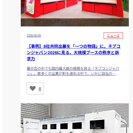
ニュース
2026/03/03
【事例】8社共同出展を「一つの物語」に。ネプコ
ンジャパン2026に見る、大規模ブースの秩序と訴
求力
展示会の中でも国内最大級の規模を誇る「ネプコンジャパ
ン」。数多くの企業が軒を連ねる中で、いかに自社の…
0