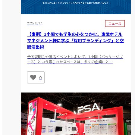
ニュース
2026/03/17
【事例】1小間でも学生の心をつかむ。東武ホテル
マネジメント様に学ぶ「採用ブランディング」と空
間演出術
合同説明会や就活イベントにおいて、1小間（パッケージブ
ース）という限られたスペースは、多くの企業にと…
0