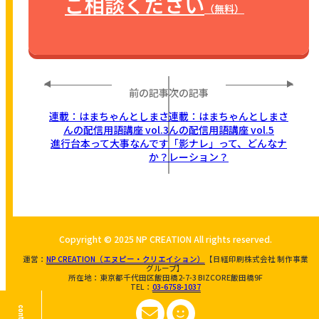
ご相談ください
（無料）
前の記事
次の記事
連載：はまちゃんとしまさ
連載：はまちゃんとしまさ
んの配信用語講座 vol.3
んの配信用語講座 vol.5
進行台本って大事なんです
「影ナレ」って、どんなナ
か？
レーション？
Copyright © 2025 NP CREATION All rights reserved.
運営：
NP CREATION（エヌピー・クリエイション）
【日経印刷株式会社 制作事業
グループ】
所在地：東京都千代田区飯田橋2-7-3 BIZCORE飯田橋9F
TEL：
03-6758-1037