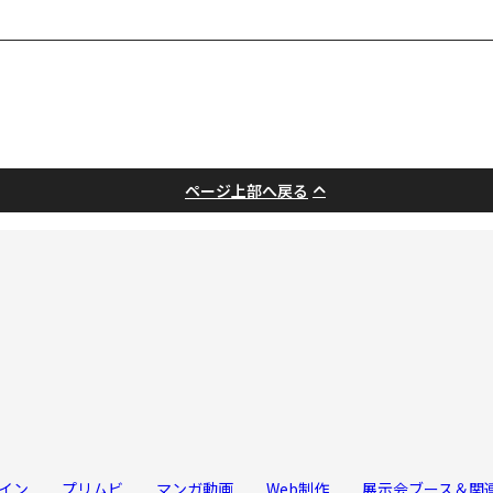
ページ上部へ戻る
イン
プリムビ
マンガ動画
Web制作
展示会ブース＆関