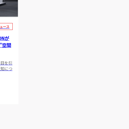
ュース
ONが
”空間
の目を引
認知につ