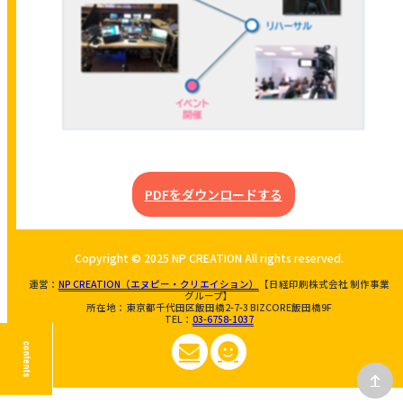
PDFをダウンロードする
Copyright © 2025 NP CREATION All rights reserved.
運営：
NP CREATION（エヌピー・クリエイション）
【日経印刷株式会社 制作事業
グループ】
所在地：東京都千代田区飯田橋2-7-3 BIZCORE飯田橋9F
TEL：
03-6758-1037
contents