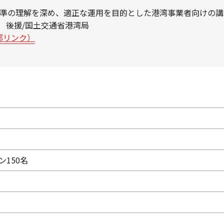
基準の理解を深め、適正な運用を目的とした港湾事業者向けの講
 後援/国土交通省港湾局
部リンク）
ン150名