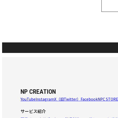
NP CREATION
YouTube
Instagram
X（旧Twitter）
Facebook
NPC STOR
サービス紹介