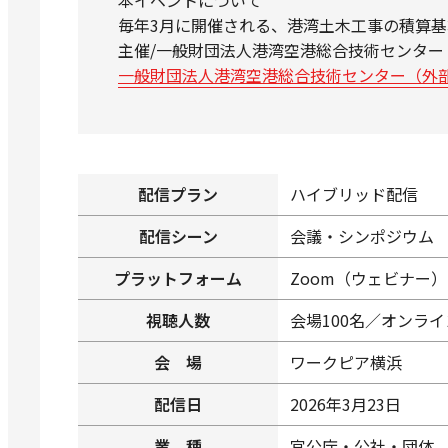
本イベントについて
毎年3月に開催される、港湾土木工事の積算
主催/一般財団法人港湾空港総合技術センター
一般財団法人港湾空港総合技術センター（外
配信プラン
ハイブリッド配信
配信シーン
会議・シンポジウム
プラットフォーム
Zoom（ウェビナー）
視聴人数
会場100名／オンライ
会
場
ワークピア横浜
配信日
2026年3月23日
業
種
官公庁・公社・団体