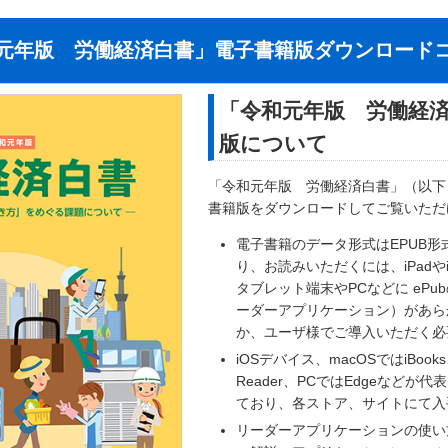
元年版 労働経済白書」電子書籍版ダウンロード
「令和元年版 労働経
版について
「令和元年版 労働経済白書」（以下
書籍版をダウンロードしてご覧いただ
電子書籍のデータ形式はEPUB形式
り、お読みいただくには、iPadやiPh
タブレット端末やPCなどに eP
ーダーアプリケーション）があら
か、ユーザ様でご導入いただく必
iOSデバイス、macOSではiBooks、
Reader、PCではEdgeなどが
ており、各ストア、サイトにて入
リーダーアプリケーションの使い