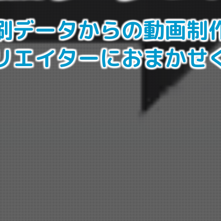
刷データからの
動画制
リエイターに
おまかせ