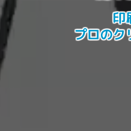
印
プロのク