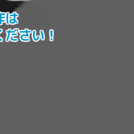
作は
ください！