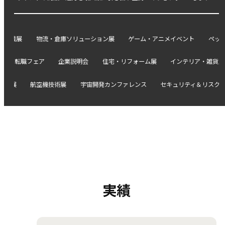
物流・倉庫ソリューション展
ゲーム・アニメイベント
ペット用品展示会
フェア
企業説明会
住宅・リフォーム展
インテリア・雑貨展示会
映
航空機技術展
宇宙開発カンファレンス
セキュリティ＆リスクマネジメント
実績