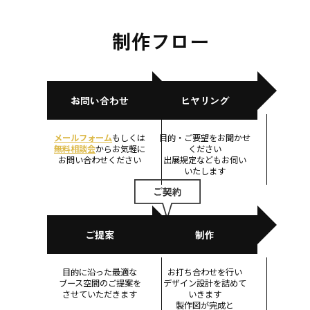
制作フロー
お問い合わせ
ヒヤリング
メールフォーム
もしくは
目的・ご要望を
お聞かせ
無料相談会
から
お気軽に
ください
お問い合わせ
ください
出展規定なども
お伺い
いたします
ご提案
制作
目的に沿った
最適な
お打ち合わせ
を行い
ブース空間の
ご提案を
デザイン設計
を
詰めて
させて
いただきます
いきます
製作図が
完成と