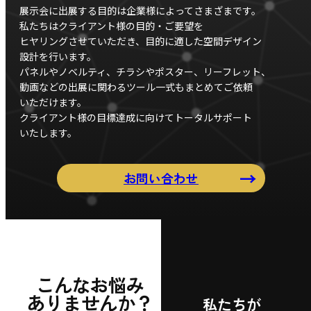
展示会に
出展する目的は
企業様によって
さまざまです。
私たちは
クライアント様の
目的・ご要望を
ヒヤリング
させていただき、
目的に適した
空間デザイン
設計を行います。
パネルやノベルティ、
チラシやポスター、
リーフレット、
動画などの
出展に
関わる
ツール一式も
まとめてご依頼
いただけます。
クライアント様の
目標達成に
向けて
トータルサポート
いたします。
お問い合わせ
こんな
お悩み
ありません
か？
私たちが