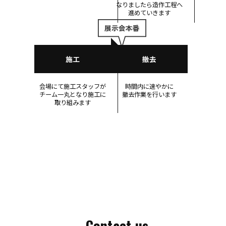
なりましたら
造作工程へ
進めて
いきます
施工
撤去
会場にて
施工スタッフ
が
時間内に
速やかに
チーム一丸
となり
施工に
撤去作業を
行います
取り組みます
Contact us