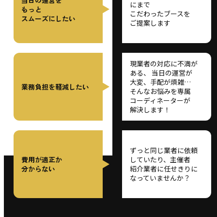
にまで
もっと
こだわった
ブースを
スムーズにしたい
ご提案します
現業者の
対応に
不満が
ある、
当日の
運営が
大変、
手配が
煩雑…
業務負担を
軽減したい
そんな
お悩みを
専属
コーディネーター
が
解決します！
ずっと
同じ業者に
依頼
費用が適正か
していたり、
主催者
分からない
紹介業者に
任せきりに
なって
いませんか？